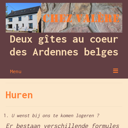
Deux gîtes au coeur
des Ardennes belges
Menu
De Gites
Huren
Komen
De omgeving
U wenst bij ons te komen logeren ?
Contact
Er bestaan verschillende formules